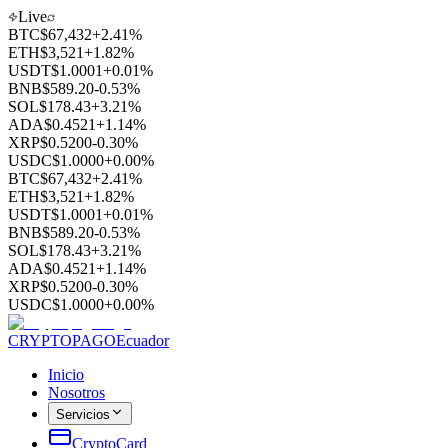
Live
BTC
$
67,432
+2.41%
ETH
$
3,521
+1.82%
USDT
$
1.0001
+0.01%
BNB
$
589.20
-0.53%
SOL
$
178.43
+3.21%
ADA
$
0.4521
+1.14%
XRP
$
0.5200
-0.30%
USDC
$
1.0000
+0.00%
BTC
$
67,432
+2.41%
ETH
$
3,521
+1.82%
USDT
$
1.0001
+0.01%
BNB
$
589.20
-0.53%
SOL
$
178.43
+3.21%
ADA
$
0.4521
+1.14%
XRP
$
0.5200
-0.30%
USDC
$
1.0000
+0.00%
CRYPTOPAGO
Ecuador
Inicio
Nosotros
Servicios
CryptoCard