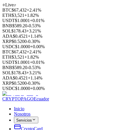
Live
BTC
$
67,432
+2.41%
ETH
$
3,521
+1.82%
USDT
$
1.0001
+0.01%
BNB
$
589.20
-0.53%
SOL
$
178.43
+3.21%
ADA
$
0.4521
+1.14%
XRP
$
0.5200
-0.30%
USDC
$
1.0000
+0.00%
BTC
$
67,432
+2.41%
ETH
$
3,521
+1.82%
USDT
$
1.0001
+0.01%
BNB
$
589.20
-0.53%
SOL
$
178.43
+3.21%
ADA
$
0.4521
+1.14%
XRP
$
0.5200
-0.30%
USDC
$
1.0000
+0.00%
CRYPTOPAGO
Ecuador
Inicio
Nosotros
Servicios
CryptoCard