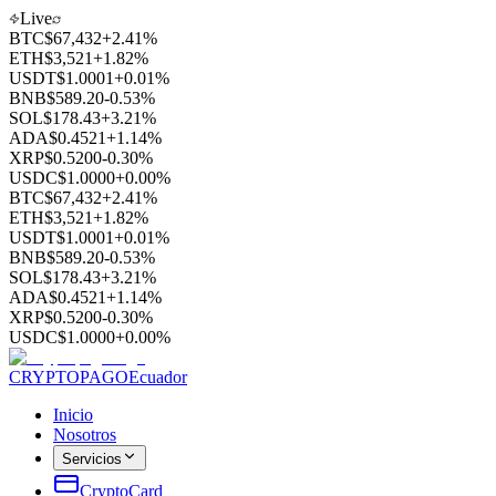
Live
BTC
$
67,432
+2.41%
ETH
$
3,521
+1.82%
USDT
$
1.0001
+0.01%
BNB
$
589.20
-0.53%
SOL
$
178.43
+3.21%
ADA
$
0.4521
+1.14%
XRP
$
0.5200
-0.30%
USDC
$
1.0000
+0.00%
BTC
$
67,432
+2.41%
ETH
$
3,521
+1.82%
USDT
$
1.0001
+0.01%
BNB
$
589.20
-0.53%
SOL
$
178.43
+3.21%
ADA
$
0.4521
+1.14%
XRP
$
0.5200
-0.30%
USDC
$
1.0000
+0.00%
CRYPTOPAGO
Ecuador
Inicio
Nosotros
Servicios
CryptoCard